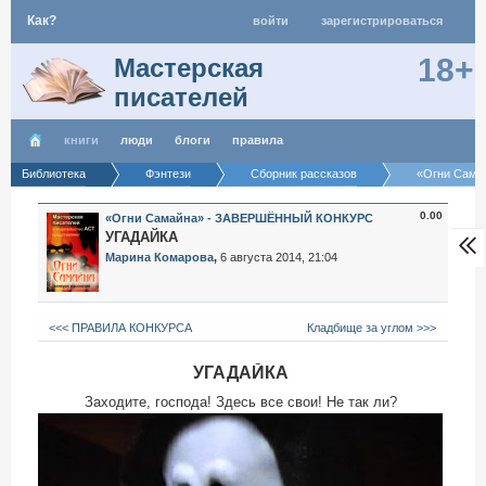
Как?
войти
зарегистрироваться
18+
Мастерская
писателей
книги
люди
блоги
правила
Библиотека
Фэнтези
Сборник рассказов
«Огни Сам
0.00
«Огни Самайна» - ЗАВЕРШЁННЫЙ КОНКУРС
УГАДАЙКА
Марина Комарова
,
6 августа 2014, 21:04
<<< ПРАВИЛА КОНКУРСА
Кладбище за углом >>>
УГАДАЙКА
Заходите, господа! Здесь все свои! Не так ли?