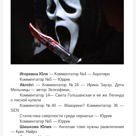
Игоревна Юля
— Комментатор №4 — Акротири
Комментатор №5 — Юррик
Akrotiri
— Комментатор №24 — Ирина Зауэр, Дети
Мельницы — автор Эхохофман,
Комментатор 14— Света Гольшанская и её же Легенда
о лесной купели
Комментатор №40 — Мааэринн? Комментатор 36 —
SEN
Статистика смертности среди пернатых — Юррик
Комментатор №5 — Юррик
Шишкова Юлия
— Ангелам тоже нужны развлечения
— Крис Найрэ