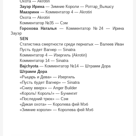
Охота — Akrotiri
Зауэр Ирина
— Зимние Короли — Ротгар_Вьяшсу
Мааэринн
— Комментатор 4 — Akrotiri
Охота — Akrotiri
Комментатор №35 — Сэм
Горохова Наталья
— Комментатор №24 — Ирина
Зауэр
SEN
Статистика смертности среди пернатых — Валеев Иван
Пусть будет Вагнер — Sinatra
Комментатор 4 — Изергиль (Akrotiri)
Комментатор 14 — Sinatra
Bajchyota
— Комментатор №14 — Штрамм Дора
Штрамм Дора
«Рыцарь и Дева» — Изергиль
«Пусть будет Вагнер» — Sinatra
«Снизу вверх» — Anger Builder
«Король! Король!» — Бунингит
«Последний трюк» — Сэм
«Дикая охота» — Королева фей Мэб
«Зимние короли» — Королева фей Мэб