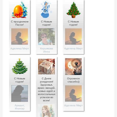
С праздником
С Новым
С Новым
Пасхи!
годом!
годом!
Аделина Мирт
Кирьякова
Аделина Мирт
Инна
С Новым
С Днем
Огромное
годом!
рождения!
спасибо))
Здоровья,
ярких эмоций,
новых идей и
колоссальных
успехов во
всем!
Армант,
Аделина Мирт
Илинар