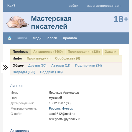
Как?
войти
зарегистрироваться
18+
Мастерская
писателей
книги
люди
блоги
правила
Профиль
Активность (8460)
Произведения (126)
Задачи
Инфо
Произведения
Сообщества (6)
Общее
Друзья (50)
Авторы (11)
Подписчики (34)
Награды (125)
Подарки (105)
Личное
Имя:
Лешуков Александр
Пол:
мужской
Дата рождения:
16.12.1987 (38)
Местоположение:
Россия
,
Ижевск
О себе:
alec1612@mail.ru
relicgod87@yandex.ru
Активность