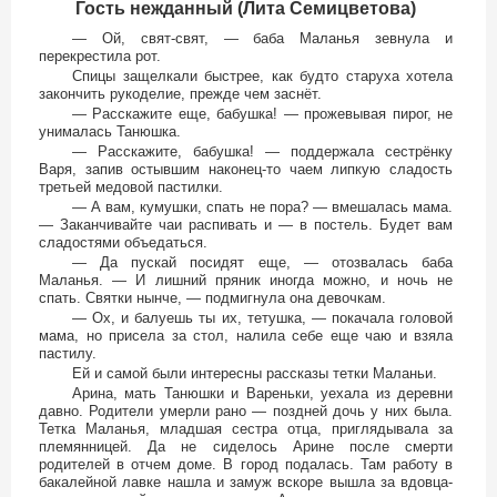
Гость нежданный (Лита Семицветова)
— Ой, свят-свят, — баба Маланья зевнула и
перекрестила рот.
Спицы защелкали быстрее, как будто старуха хотела
закончить рукоделие, прежде чем заснёт.
— Расскажите еще, бабушка! — прожевывая пирог, не
унималась Танюшка.
— Расскажите, бабушка! — поддержала сестрёнку
Варя, запив остывшим наконец-то чаем липкую сладость
третьей медовой пастилки.
— А вам, кумушки, спать не пора? — вмешалась мама.
— Заканчивайте чаи распивать и — в постель. Будет вам
сладостями объедаться.
— Да пускай посидят еще, — отозвалась баба
Маланья. — И лишний пряник иногда можно, и ночь не
спать. Святки нынче, — подмигнула она девочкам.
— Ох, и балуешь ты их, тетушка, — покачала головой
мама, но присела за стол, налила себе еще чаю и взяла
пастилу.
Ей и самой были интересны рассказы тетки Маланьи.
Арина, мать Танюшки и Вареньки, уехала из деревни
давно. Родители умерли рано — поздней дочь у них была.
Тетка Маланья, младшая сестра отца, приглядывала за
племянницей. Да не сиделось Арине после смерти
родителей в отчем доме. В город подалась. Там работу в
бакалейной лавке нашла и замуж вскоре вышла за вдовца-