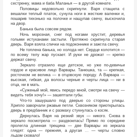
сестренку, мама и баба Маланья — в другой комнате.
Половицы недовольно скрипнули. Варя стащила с
вешалки теплый платок, сунула ноги в жесткие валенки и,
пошарив тихонько на полочке и нащупав свечу, выскочила
на двор.
Банька была совсем рядом.
Ночь морозная, снег под ногами хрустит, деревья
голыми истуканами застыли. Протяжно скрипнула старая
дверь. Варя взяла спички на подоконнике и зажгла свечу.
Не топлена банька, но холода нет. Сердце колотится —
по всему телу жар пускает. И руки не дрожат — крепко
держат свечу.
Зеркало отразило еще детское, но уже по-девичьи
гордое и красивое лицо Варвары. Танюшка, та — крепкая,
росточком не велика — в отцовскую породу. А Варвара —
высокая, гибкая, да волосы черные и черты лица — ни в
отца, ни в мать.
«Суженый мой, явись передо мной, смотри на свечу —
видеть тебя хочу!» — зашептали губы.
Что-то зашуршало под дверью со стороны улицы.
Хрипло заворчали ржавые петли. Сквозняком приоткрылась
дверь в предбанник и с размаху стукнулась о косяк.
Дернулась Варя на резкий звук — никого. Снова в
зеркало посмотрела — раздвоилась! Прямо по середине
пролегла длинная трещина — две Варвары из зеркала
глядят: одна — прежняя, а другая … — черты словно
льдом сковало!