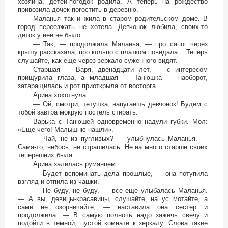
хозяина, детей-погодок родила. А теперь на рождество
привозила дочек погостить в деревню.
Маланья так и жила в старом родительском доме. В
город переезжать не хотела. Девчонок любила, своих-то
деток у нее не было.
— Так, — продолжала Маланья, — про сапог через
крышу рассказала, про кольцо с платком поведала… Теперь
слушайте, как еще через зеркало суженного видят.
Старшая — Варя, двенадцати лет, — с интересом
прищурила глаза, а младшая — Танюшка — наоборот,
затаращилась и рот приоткрыла от восторга.
Арина хохотнула:
— Ой, смотри, тетушка, напугаешь девчонок! Будем с
тобой завтра мокрую постель стирать.
Варька с Танюшей одновременно надули губки. Мол:
«Еще чего! Малышню нашли».
— Чай, не из пугливых? — улыбнулась Маланья. —
Сама-то, небось, не страшилась. Не на много старше своих
теперешних была.
Арина залилась румянцем.
— Будет вспоминать дела прошлые, — она потупила
взгляд и отпила из чашки.
— Не буду, не буду, — все еще улыбалась Маланья.
— А вы, девицы-красавицы, слушайте, на ус мотайте, а
сами не озорничайте, — наставила она сестер и
продолжила: — В самую полночь надо зажечь свечу и
подойти в темной, пустой комнате к зеркалу. Слова такие