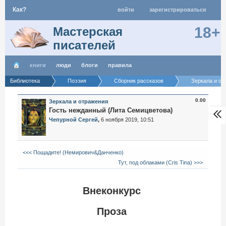
Как?
войти
зарегистрироваться
18+
Мастерская
писателей
книги
люди
блоги
правила
Библиотека
Поэзия
Сборник рассказов
Зеркала и от
0.00
Зеркала и отражения
Гость нежданный (Лита Семицветова)
Чепурной Сергей
,
6 ноября 2019, 10:51
<<< Пощадите! (Немирович&Данченко)
Тут, под облаками (Cris Tina) >>>
Внеконкурс
Проза