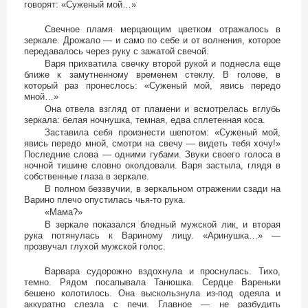
говорят: «Суженый мой…»
Свечное пламя мерцающим цветком отражалось в
зеркале. Дрожало — и само по себе и от волнения, которое
передавалось через руку с зажатой свечой.
Варя прихватила свечку второй рукой и поднесла еще
ближе к замутненному временем стеклу. В голове, в
который раз пронеслось: «Суженый мой, явись передо
мной…»
Она отвела взгляд от пламени и всмотрелась вглубь
зеркала: белая ночнушка, темная, едва сплетенная коса.
Заставила себя произнести шепотом: «Суженый мой,
явись передо мной, смотри на свечу — видеть тебя хочу!»
Последние слова — одними губами. Звуки своего голоса в
ночной тишине словно околдовали. Варя застыла, глядя в
собственные глаза в зеркале.
В полном беззвучии, в зеркальном отражении сзади на
Варино плечо опустилась чья-то рука.
«Мама?»
В зеркале показался бледный мужской лик, и вторая
рука потянулась к Вариному лицу. «Аринушка…» —
прозвучал глухой мужской голос.
Варвара судорожно вздохнула и проснулась. Тихо,
темно. Рядом посапывала Танюшка. Сердце Вареньки
бешено колотилось. Она выскользнула из-под одеяла и
аккуратно слезла с печи. Главное — не разбудить