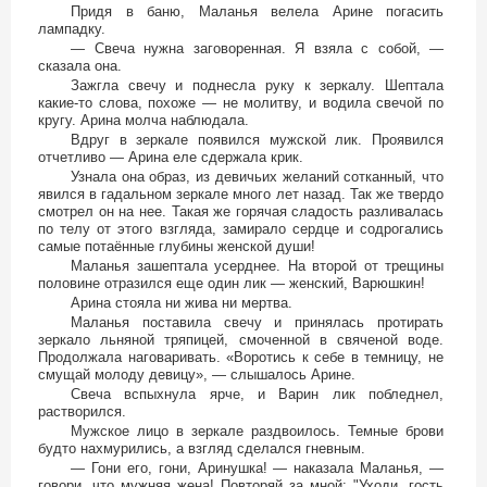
Придя в баню, Маланья велела Арине погасить
лампадку.
— Свеча нужна заговоренная. Я взяла с собой, —
сказала она.
Зажгла свечу и поднесла руку к зеркалу. Шептала
какие-то слова, похоже — не молитву, и водила свечой по
кругу. Арина молча наблюдала.
Вдруг в зеркале появился мужской лик. Проявился
отчетливо — Арина еле сдержала крик.
Узнала она образ, из девичьих желаний сотканный, что
явился в гадальном зеркале много лет назад. Так же твердо
смотрел он на нее. Такая же горячая сладость разливалась
по телу от этого взгляда, замирало сердце и содрогались
самые потаённые глубины женской души!
Маланья зашептала усерднее. На второй от трещины
половине отразился еще один лик — женский, Варюшкин!
Арина стояла ни жива ни мертва.
Маланья поставила свечу и принялась протирать
зеркало льняной тряпицей, смоченной в свяченой воде.
Продолжала наговаривать. «Воротись к себе в темницу, не
смущай молоду девицу», — слышалось Арине.
Свеча вспыхнула ярче, и Варин лик побледнел,
растворился.
Мужское лицо в зеркале раздвоилось. Темные брови
будто нахмурились, а взгляд сделался гневным.
— Гони его, гони, Аринушка! — наказала Маланья, —
говори, что мужняя жена! Повторяй за мной: "Уходи, гость