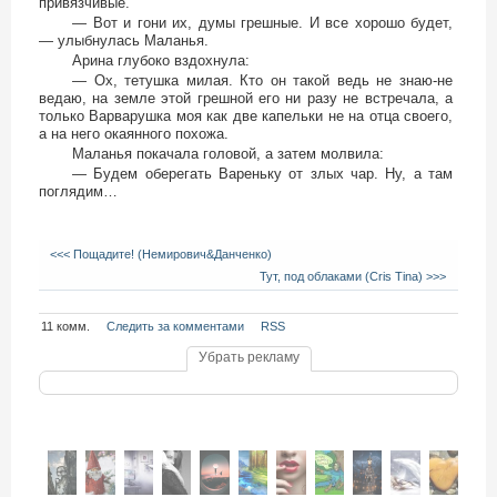
привязчивые.
— Вот и гони их, думы грешные. И все хорошо будет,
— улыбнулась Маланья.
Арина глубоко вздохнула:
— Ох, тетушка милая. Кто он такой ведь не знаю-не
ведаю, на земле этой грешной его ни разу не встречала, а
только Варварушка моя как две капельки не на отца своего,
а на него окаянного похожа.
Маланья покачала головой, а затем молвила:
— Будем оберегать Вареньку от злых чар. Ну, а там
поглядим…
<<< Пощадите! (Немирович&Данченко)
Тут, под облаками (Cris Tina) >>>
11 комм.
Следить за комментами
RSS
Убрать рекламу