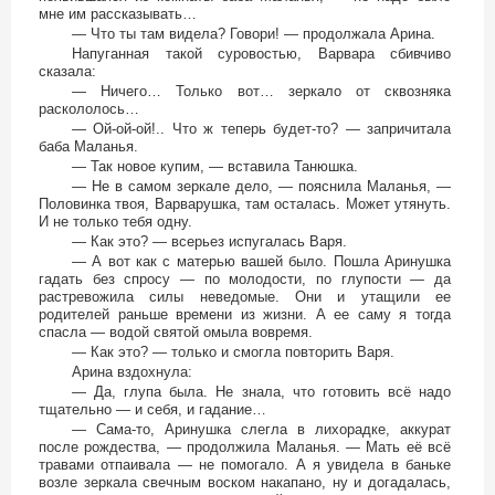
мне им рассказывать…
— Что ты там видела? Говори! — продолжала Арина.
Напуганная такой суровостью, Варвара сбивчиво
сказала:
— Ничего… Только вот… зеркало от сквозняка
раскололось…
— Ой-ой-ой!.. Что ж теперь будет-то? — запричитала
баба Маланья.
— Так новое купим, — вставила Танюшка.
— Не в самом зеркале дело, — пояснила Маланья, —
Половинка твоя, Варварушка, там осталась. Может утянуть.
И не только тебя одну.
— Как это? — всерьез испугалась Варя.
— А вот как с матерью вашей было. Пошла Аринушка
гадать без спросу — по молодости, по глупости — да
растревожила силы неведомые. Они и утащили ее
родителей раньше времени из жизни. А ее саму я тогда
спасла — водой святой омыла вовремя.
— Как это? — только и смогла повторить Варя.
Арина вздохнула:
— Да, глупа была. Не знала, что готовить всё надо
тщательно — и себя, и гадание…
— Сама-то, Аринушка слегла в лихорадке, аккурат
после рождества, — продолжила Маланья. — Мать её всё
травами отпаивала — не помогало. А я увидела в баньке
возле зеркала свечным воском накапано, ну и догадалась,