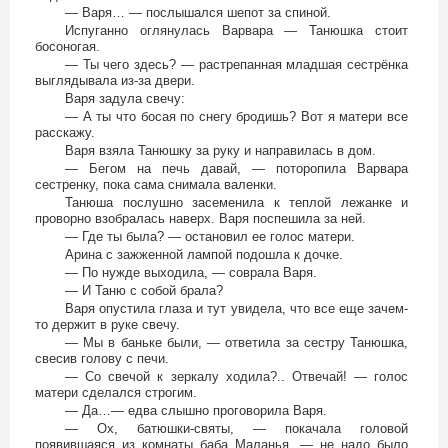
— Варя… — послышался шепот за спиной.
Испуганно оглянулась Варвара — Танюшка стоит
босоногая.
— Ты чего здесь? — растрепанная младшая сестрёнка
выглядывала из-за двери.
Варя задула свечу:
— А ты что босая по снегу бродишь? Вот я матери все
расскажу.
Варя взяла Танюшку за руку и направилась в дом.
— Бегом на печь давай, — поторопила Варвара
сестренку, пока сама снимала валенки.
Танюша послушно засеменила к теплой лежанке и
проворно взобралась наверх. Варя поспешила за ней.
— Где ты была? — остановил ее голос матери.
Арина с зажженной лампой подошла к дочке.
— По нужде выходила, — соврала Варя.
— И Таню с собой брала?
Варя опустила глаза и тут увидела, что все еще зачем-
то держит в руке свечу.
— Мы в баньке были, — ответила за сестру Танюшка,
свесив голову с печи.
— Со свечой к зеркалу ходила?.. Отвечай! — голос
матери сделался строгим.
— Да…— едва слышно проговорила Варя.
— Ох, батюшки-святы, — покачала головой
появившаяся из комнаты баба Маланья, — не надо было