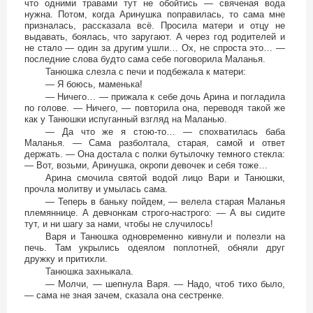
что одними травами тут не обойтись — свяченая вода
нужна. Потом, когда Аринушка поправилась, то сама мне
призналась, рассказала всё. Просила матери и отцу не
выдавать, боялась, что заругают. А через год родителей и
не стало — один за другим ушли… Ох, не спроста это… —
последние слова будто сама себе поговорила Маланья.
Танюшка слезла с печи и подбежала к матери:
— Я боюсь, маменька!
— Ничего… — прижала к себе дочь Арина и погладила
по голове. — Ничего, — повторила она, переводя такой же
как у Танюшки испуганный взгляд на Маланью.
— Да что же я стою-то… — спохватилась баба
Маланья. — Сама разболтала, старая, самой и ответ
держать. — Она достала с полки бутылочку темного стекла:
— Вот, возьми, Аринушка, окропи девочек и себя тоже…
Арина смочила святой водой лицо Вари и Танюшки,
прочла молитву и умылась сама.
— Теперь в баньку пойдем, — велела старая Маланья
племяннице. А девчонкам строго-настрого: — А вы сидите
тут, и ни шагу за нами, чтобы не случилось!
Варя и Танюшка одновременно кивнули и полезли на
печь. Там укрылись одеялом поплотней, обняли друг
дружку и притихли.
Танюшка захныкала.
— Молчи, — шепнула Варя. — Надо, чтоб тихо было,
— сама не зная зачем, сказала она сестренке.