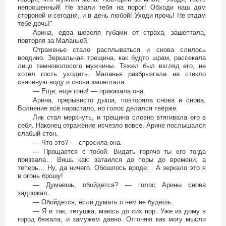
непрошенный! Не звали тебя на порог! Обходи наш дом
стороной и сегодня, и в день любой! Уходи прочь! Не отдам
тебе дочь!"
Арина, едва шевеля губами от страха, зашептала,
повторяя за Маланьей.
Отраженье стало расплываться и снова слилось
воедино. Зеркальная трещина, как будто шрам, рассекала
лицо темноволосого мужчины. Тяжел был взгляд его, не
хотел гость уходить. Маланья разбрызгала на стекло
свяченую воду и снова зашептала.
— Еще, еще гони! — приказала она.
Арина, прерывисто дыша, повторяла снова и снова.
Волнение всё нарастало, но голос делался твёрже.
Лик стал меркнуть, и трещина словно втягивала его в
себя. Наконец отражение исчезло вовсе. Арине послышался
слабый стон.
— Что это? — спросила она.
— Прощается с тобой. Видать горячо ты его тогда
призвала… Вишь как: затаился до поры до времени, а
теперь… Ну, да ничего. Обошлось вроде… А зеркало это я
в огонь брошу!
— Думаешь, обойдется? — голос Арины снова
задрожал.
— Обойдется, если думать о нём не будешь.
— Я и так, тетушка, маюсь до сих пор. Уже из дому в
город бежала, и замужем давно. Отгоняю как могу мысли