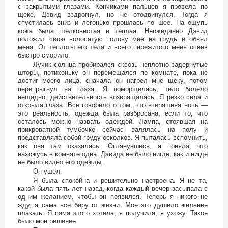
с закрытыми глазами. Кончиками пальцев я провела по
щеке, Дэвид вздрогнул, но не отодвинулся. Тогда я
спустилась вниз и легонько прошлась по шее. На ощупь
кожа была шелковистая и теплая. Неожиданно Дэвид
положил свою волосатую голову мне на грудь и обнял
меня. От теплоты его тела и всего пережитого меня очень
быстро сморило.
Лучик солнца пробирался сквозь неплотно задернутые
шторы, потихоньку он перемещался по комнате, пока не
достиг моего лица, сначала он нагрел мне щеку, потом
перепрыгнул на глаза. Я поморщилась, тело болело
нещадно, действительность возвращалась. Я резко села и
открыла глаза. Все говорило о том, что вчерашняя ночь —
это реальность, одежда была разбросана, если то, что
осталось можно назвать одеждой. Лампа, стоявшая на
прикроватной тумбочке сейчас валялась на полу и
представляла собой груду осколков. Я пыталась вспомнить,
как она там оказалась. Оглянувшись, я поняла, что
нахожусь в комнате одна. Дэвида не было нигде, как и нигде
не было видно его одежды.
Он ушел.
Я была спокойна и решительно настроена. Я не та,
какой была пять лет назад, когда каждый вечер засыпала с
одним желанием, чтобы он появился. Теперь я никого не
жду, я сама все беру от жизни. Мое эго душило желание
плакать. Я сама этого хотела, я получила, я ухожу. Такое
было мое решение.