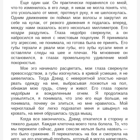
Еще один шаг. Он практически поравнялся со мной,
что-то изменилось в его лице, я никак не могла понять что,
это ускользало от меня; протянул руку, я не шелохнулась.
Одним движением он поймал мои волосы и закрутил их
себе на кулак, от резкого движения я подалась вперед,
между нами оказалось всего несколько миллиметров. Его
ноздри раздулись. Глаза недобро сверкнули, а он
набросился на меня с неистовым поцелуем. Я принимала
эту агрессию, не понимала, но готова была ее принять. Его
губы терзали и рвали мои губы, его зубы кусали меня и
оставляли следы на шее и плечах. На мгновение он
остановился, в глазах промелькнуло удивление моей
покорностью.
Мое эго начинало расцветать, мои глаза сверкнули
превосходством, а губы изогнулись в кривой усмешке, я не
шевелилась. Тогда Дэвид с невероятной злостью начал
рвать одежду на мне, выбрасывая лохмотья на пол,
обнажая мою грудь, спину и живот. Его глаза горели
недобрым и вожделенным огнем. Я продолжала
ухмыляться, я понимала, что злю его еще больше, не
понимала, почему он злиться, но мне нравилось. Мой
черноглазый бог легко подхватил меня и швырнул на
кровать, на меня обрушилась груда мышц.
Когда все закончилось, Дэвид откатился в сторону и
тяжело дышал. Каждая клеточка моего тела болела. То, что
мы пережили сейчас, даже сексом нельзя была назвать —
это было сражение. Я перекатилась на бок и смотрела на
него, на его красивый профиль, который я могла нарисовать