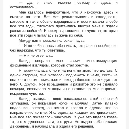
— Да, я знаю, именно поэтому я здесь и
остановилась...
Мне казалось невероятным, что я нахожусь здесь и
смотрю на него. Вся моя решительность и холодность,
которые я так любовно взращивала и воспитывала в себе
все эти годы, тихо-тихо притаились внутри меня и ждали
развития событий. Вперед вырывались те чувства, которые
все эти годы я пыталась выжечь из себя.
Между нами повисла неловкая пауза.
— Я не собиралась тебе писать, отправила сообщения
без надежды, что ты ответишь.
— Я и не отвечал...
Дэвид сверлил меня своим гипнотизирующим
фирменным взглядом, который стал жестче.
Я переминалась с ноги на ноги, не зная, что делать. С
одной стороны, мне хотелось подбежать к нему, сесть на
пол к его ногам, прижаться и никогда больше не отходить от
него. С другой, мое взращенное и развитое эго не сдавало
позиции, сковывало мышцы и не позволяло мне выразить
искренние чувства.
Дэвид выжидал, явно наслаждаясь этой неловкой
ситуацией, он покачивал ногой и молчал. Затем плавно
подавшись вперед, он встал с кресла и сделал шаг по
направлению ко мне. Я следила за каждым его движением,
мне все это показалось знакомым, я уже это видела когда-
то, его медленные шаги, его руки. Не выдав себя никаким
движением, я наблюдала и ждала его решения.