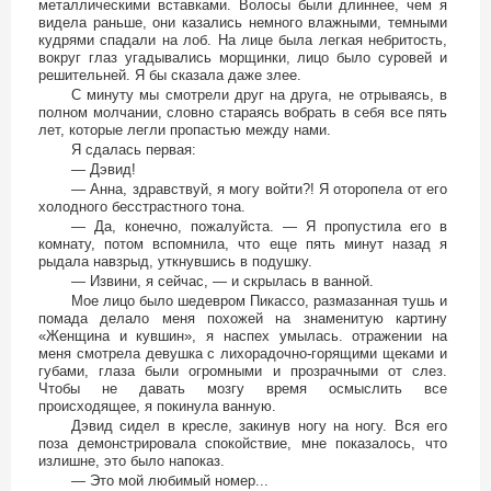
металлическими вставками. Волосы были длиннее, чем я
видела раньше, они казались немного влажными, темными
кудрями спадали на лоб. На лице была легкая небритость,
вокруг глаз угадывались морщинки, лицо было суровей и
решительней. Я бы сказала даже злее.
С минуту мы смотрели друг на друга, не отрываясь, в
полном молчании, словно стараясь вобрать в себя все пять
лет, которые легли пропастью между нами.
Я сдалась первая:
— Дэвид!
— Анна, здравствуй, я могу войти?! Я оторопела от его
холодного бесстрастного тона.
— Да, конечно, пожалуйста. — Я пропустила его в
комнату, потом вспомнила, что еще пять минут назад я
рыдала навзрыд, уткнувшись в подушку.
— Извини, я сейчас, — и скрылась в ванной.
Мое лицо было шедевром Пикассо, размазанная тушь и
помада делало меня похожей на знаменитую картину
«Женщина и кувшин», я наспех умылась. отражении на
меня смотрела девушка с лихорадочно-горящими щеками и
губами, глаза были огромными и прозрачными от слез.
Чтобы не давать мозгу время осмыслить все
происходящее, я покинула ванную.
Дэвид сидел в кресле, закинув ногу на ногу. Вся его
поза демонстрировала спокойствие, мне показалось, что
излишне, это было напоказ.
— Это мой любимый номер...