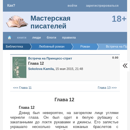
Как?
войти
зарегистрироваться
18+
Мастерская
писателей
книги
люди
блоги
правила
Библиотека
Любовный роман
Роман
Встреча на При
0.00
Встреча на Принцесс-стрит
Глава 12
Sokolova Kamila
,
15 мая 2015, 21:48
<<< Глава 11
Глава 13 >>>
Глава 12
Глава 12
Дэвид был невероятен, на загорелом лице углями
чернели глаза. Он был одет в белую рубашку с
закатанными до локтя рукавами и джинсы. Его запястье
украшало несколько черных кожаных браслетов с