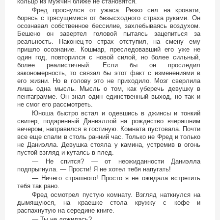
кольцо из мужчин ближе не становятся.
Фред проснулся от ужаса. Резко сел на кровати,
борясь с трясущимися от безысходного страха руками. Он
осознавал собственное бессилие, захлебываясь воздухом.
Бешено он завертел головой пытаясь зацепиться за
реальность. Наконец-то страх отступил, на смену ему
пришло осознание. Кошмар, преследовавший его уже не
один год, повторился с новой силой, но более сильный,
более реалистичный. Если бы он проследил
закономерность, то связал бы этот факт с изменениями в
его жизни. Но в голову это не приходило. Мозг сверлила
лишь одна мысль. Мысль о том, как уберечь девушку в
пентаграмме. Он знал один единственный выход, но так и
не смог его рассмотреть.
Юноша быстро встал и одевшись в джинсы и тонкий
свитер, подаренный Даниэллой на рождество вчерашним
вечером, направился в гостиную. Комната пустовала. Почти
все еще спали в столь ранний час. Только не Фред и только
не Даниэлла. Девушка стояла у камина, устремив в огонь
пустой взгляд и кутаясь в плед.
— Не спится? — от неожиданности Даниэлла
подпрыгнула. — Прости! Я не хотел тебя напугать!
— Ничего страшного! Просто я не ожидала встретить
тебя так рано.
Фред осмотрел пустую комнату. Взгляд наткнулся на
дымящуюся, на краешке стола кружку с кофе и
распахнутую на середине книге.
— Ты не ложилась?