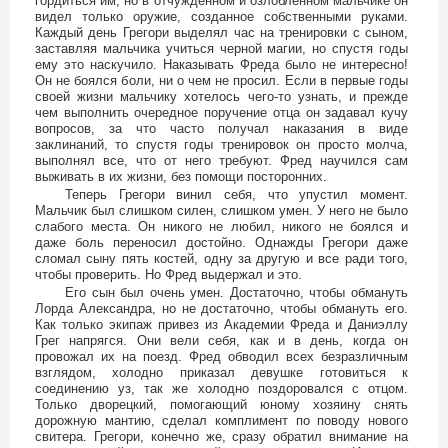
гордиться им, но в отчужденном и озлобленном мальчике он
видел только оружие, созданное собственными руками.
Каждый день Грегори выделял час на тренировки с сыном,
заставляя мальчика учиться черной магии, но спустя годы
ему это наскучило. Наказывать Фреда было не интересно!
Он не боялся боли, ни о чем не просил. Если в первые годы
своей жизни мальчику хотелось чего-то узнать, и прежде
чем выполнить очередное поручение отца он задавал кучу
вопросов, за что часто получал наказания в виде
заклинаний, то спустя годы тренировок он просто молча,
выполнял все, что от него требуют. Фред научился сам
выживать в их жизни, без помощи посторонних.
Теперь Грегори винил себя, что упустил момент.
Мальчик был слишком силен, слишком умен. У него не было
слабого места. Он никого не любил, никого не боялся и
даже боль переносил достойно. Однажды Грегори даже
сломал сыну пять костей, одну за другую и все ради того,
чтобы проверить. Но Фред выдержал и это.
Его сын был очень умен. Достаточно, чтобы обмануть
Лорда Александра, но не достаточно, чтобы обмануть его.
Как только экипаж привез из Академии Фреда и Даниэллу
Грег напрягся. Они вели себя, как и в день, когда он
провожал их на поезд. Фред обводил всех безразличным
взглядом, холодно приказал девушке готовиться к
соединению уз, так же холодно поздоровался с отцом.
Только дворецкий, помогающий юному хозяину снять
дорожную мантию, сделал комплимент по поводу нового
свитера. Грегори, конечно же, сразу обратил внимание на