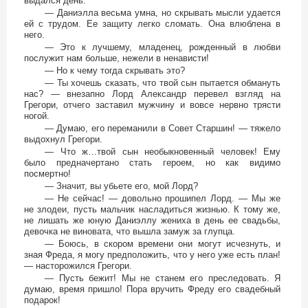
выдался день:
— Даниэлла весьма умна, но скрывать мысли удается
ей с трудом. Ее защиту легко сломать. Она влюблена в
него.
— Это к лучшему, младенец, рожденный в любви
послужит нам больше, нежели в ненависти!
— Но к чему тогда скрывать это?
— Ты хочешь сказать, что твой сын пытается обмануть
нас? — внезапно Лорд Александр перевел взгляд на
Грегори, отчего заставил мужчину и вовсе нервно трясти
ногой.
— Думаю, его переманили в Совет Старшин! — тяжело
выдохнул Грегори.
— Что ж…твой сын необыкновенный человек! Ему
было предначертано стать героем, но как видимо
посмертно!
— Значит, вы убьете его, мой Лорд?
— Не сейчас! — довольно прошипел Лорд. — Мы же
не злодеи, пусть мальчик насладиться жизнью. К тому же,
не лишать же юную Даниэллу жениха в день ее свадьбы,
девочка не виновата, что вышла замуж за глупца.
— Боюсь, в скором времени они могут исчезнуть, и
зная Фреда, я могу предположить, что у него уже есть план!
— насторожился Грегори.
— Пусть бежит! Мы не станем его преследовать. Я
думаю, время пришло! Пора вручить Фреду его свадебный
подарок!