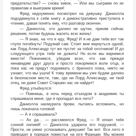
предательстве? — снова кивок, — Или мы сыграем по их
правилам и выиграем время!
Фред недоуменно посмотрел на девушку. Даниэлла
пододвинула к себе книгу и демонстративно приступила к
чтению, давая понять ему, что разговор окончен.
— Даниэлла, это далеко не шутки, приняв сейчас
решение, потом будешь жалеть всю жизнь!
— Я знаю, на что я иду, Фред! И я не дам тебе вот так
глупо погибнуть! Подумай сам. Стоит мне вернуться одной,
как Лорд Александр тут же пустит за тобой охотников! И до
следующего утра тебе не дожить! Но если мы вернемся
вместе! Поженимся, убедим всех, что как прежде
ненавидим друг друга и просто покоряемся воле отца, и
пока нас не придут поднимать с брачного ложа, никто не
узнает, что мы ушли! К тому времени мы уже будем далеко
в безопасном месте, там, где ни Лорд Александр, ни твой
отец, ни даже Совет Старшин нас не найдет!
Фред улыбнулся:
— Помнишь, в ночь перед отъездом в академию ты
спрашивала меня, где я пропадал все лето?
Даниэлла нахмурила брови, пытаясь вспомнить, но
лишь покачала головой:
— А я спрашивала?
— Ах да… — рассмеялся Фред, — Я опоил тебя
сонной лилией! — Даниэлла ударила его подушкой, —
Прости, не умею успокаивать девушек! Так вот. Все лето я
приводил в порядок поместье на юге Франции. Мы можем