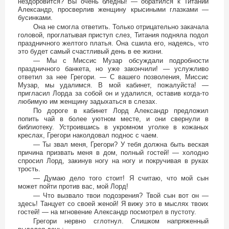
нездоровится? Вы очень бледны! — обратился к Титании
Александр, просверлив женщину крысиными глазками —
бусинками.
Она не смогла ответить. Только отрицательно закачала
головой, проглатывая приступ слез, Титания подняла подол
праздничного желтого платья. Она сшила его, надеясь, что
это будет самый счастливый день в ее жизни.
— Мы с Миссис Музар обсуждали подробности
праздничного банкета, но уже закончили! — услужливо
ответил за нее Грегори. — С вашего позволения, Миссис
Музар, мы удалимся. В мой кабинет, пожалуйста! —
пригласил Лорда за собой он и удалился, оставив когда-то
любимую им женщину задыхаться в слезах.
По дороге в кабинет Лорд Александр предложил
попить чай в более уютном месте, и они свернули в
библиотеку. Устроившись в укромном уголке в кожаных
креслах, Грегори наколдовал поднос с чаем.
— Ты звал меня, Грегори? У тебя должна быть веская
причина призвать меня в дом, полный гостей! — холодно
спросил Лорд, закинув ногу на ногу и покручивая в руках
трость.
— Думаю дело того стоит! Я считаю, что мой сын
может пойти против вас, мой Лорд!
— Что вызвало твои подозрения? Твой сын вот он —
здесь! Танцует со своей женой! Я вижу это в мыслях твоих
гостей! — на мгновение Александр посмотрел в пустоту.
Грегори нервно сглотнул. Слишком напряженный