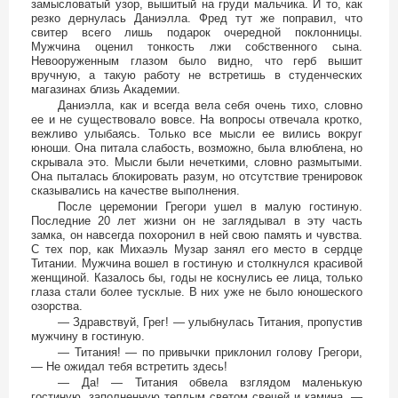
замысловатый узор, вышитый на груди мальчика. И то, как
резко дернулась Даниэлла. Фред тут же поправил, что
свитер всего лишь подарок очередной поклонницы.
Мужчина оценил тонкость лжи собственного сына.
Невооруженным глазом было видно, что герб вышит
вручную, а такую работу не встретишь в студенческих
магазинах близь Академии.
Даниэлла, как и всегда вела себя очень тихо, словно
ее и не существовало вовсе. На вопросы отвечала кротко,
вежливо улыбаясь. Только все мысли ее вились вокруг
юноши. Она питала слабость, возможно, была влюблена, но
скрывала это. Мысли были нечеткими, словно размытыми.
Она пыталась блокировать разум, но отсутствие тренировок
сказывались на качестве выполнения.
После церемонии Грегори ушел в малую гостиную.
Последние 20 лет жизни он не заглядывал в эту часть
замка, он навсегда похоронил в ней свою память и чувства.
С тех пор, как Михаэль Музар занял его место в сердце
Титании. Мужчина вошел в гостиную и столкнулся красивой
женщиной. Казалось бы, годы не коснулись ее лица, только
глаза стали более тусклые. В них уже не было юношеского
озорства.
— Здравствуй, Грег! — улыбнулась Титания, пропустив
мужчину в гостиную.
— Титания! — по привычки приклонил голову Грегори,
— Не ожидал тебя встретить здесь!
— Да! — Титания обвела взглядом маленькую
гостиную, заполненную теплым светом свечей и камина, —