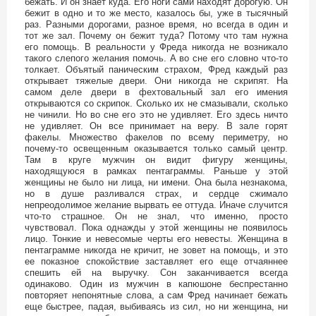
бежать. И он знает куда. Его ноги сами находят дорогую. Он
бежит в одно и то же место, казалось бы, уже в тысячный
раз. Разными дорогами, разное время, но всегда в один и
тот же зал. Почему он бежит туда? Потому что там нужна
его помощь. В реальности у Фреда никогда не возникало
такого слепого желания помочь. А во сне его словно что-то
толкает. Объятый паническим страхом, Фред каждый раз
открывает тяжелые двери. Они никогда не скрипят. На
самом деле двери в фехтовальный зал его имения
открываются со скрипок. Сколько их не смазывали, сколько
не чинили. Но во сне его это не удивляет. Его здесь ничто
не удивляет. Он все принимает на веру. В зале горят
факелы. Множество факелов по всему периметру, но
почему-то освещенным оказывается только самый центр.
Там в круге мужчин он видит фигуру женщины,
находящуюся в рамках пентаграммы. Раньше у этой
женщины не было ни лица, ни имени. Она была незнакома,
но в душе разливался страх, и сердце сжимало
непреодолимое желание вырвать ее оттуда. Иначе случится
что-то страшное. Он не знал, что именно, просто
чувствовал. Пока однажды у этой женщины не появилось
лицо. Тонкие и невесомые черты его невесты. Женщина в
пентаграмме никогда не кричит, не зовет на помощь, и это
ее показное спокойствие заставляет его еще отчаяннее
спешить ей на выручку. Сон заканчивается всегда
одинаково. Один из мужчин в капюшоне беспрестанно
повторяет непонятные слова, а сам Фред начинает бежать
еще быстрее, падая, выбиваясь из сил, но ни женщина, ни