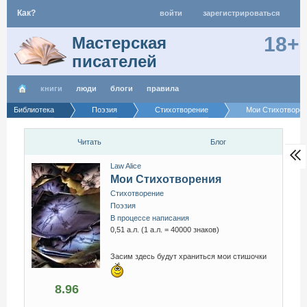
Как?
войти
зарегистрироваться
18+
Мастерская
писателей
книги
люди
блоги
правила
Библиотека
Поэзия
Стихотворение
Мои Стихотворе
Читать
Блог
Law Alice
Мои Стихотворения
Стихотворение
Поэзия
В процессе написания
0,51 а.л. (1 а.л. = 40000 знаков)
Засим здесь будут храниться мои стишочки
8.96