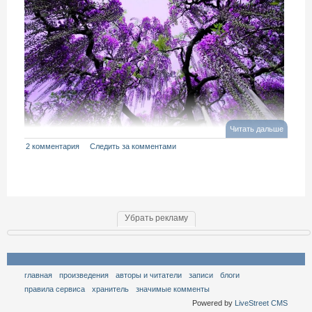
Читать дальше
2 комментария
Следить за комментами
Убрать рекламу
главная
произведения
авторы и читатели
записи
блоги
правила сервиса
хранитель
значимые комменты
Powered by
LiveStreet CMS