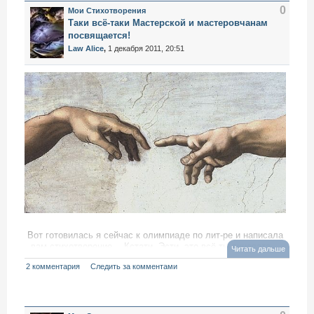
0
Мои Стихотворения
Таки всё-таки Мастерской и мастеровчанам
посвящается!
Law Alice
,
1 декабря 2011, 20:51
Вот готовилась я сейчас к олимпиаде по лит-ре и написала
вам стихотворение… Кстати, Эсти, это всё ты виновата…
Читать дальше
Это ты заставила меня думать над этим...))
2 комментария
Следить за комментами
writercenter.ru/project/Wise_cat_moi-stihotvorenija/13996.html