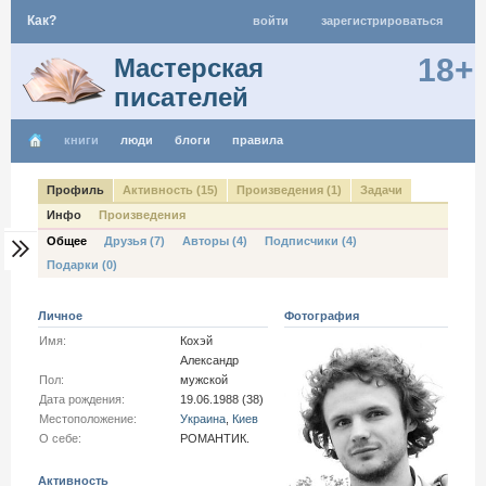
Как?
войти
зарегистрироваться
18+
Мастерская
писателей
книги
люди
блоги
правила
Профиль
Активность (15)
Произведения (1)
Задачи
Инфо
Произведения
Общее
Друзья (7)
Авторы (4)
Подписчики (4)
Подарки (0)
Личное
Фотография
Имя:
Кохэй
Александр
Пол:
мужской
Дата рождения:
19.06.1988 (38)
Местоположение:
Украина
,
Киев
О себе:
РОМАНТИК.
Активность