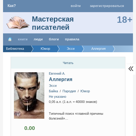
Как?
войти
зарегистрироваться
18+
Мастерская
писателей
книги
люди
блоги
правила
Библиотека
Юмор
Эссе
Аллергия
Читать
Евгений А.
Аллергия
Эссе
Байка
/
Пародия
/
Юмор
Не указано
0,05 а.л. (1 а.л. = 40000 знаков)
Типичный поиск «главной причины
болезней»…
0.00