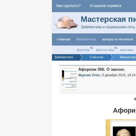
Как сделать?
О нашем сервисе
Мастерская п
Библиотека и социальная сеть 
главная
библиотека
авторы и читатели
+1
+1
фэнтези
фантастика
мистика
Библиотека
События
Миниатюр
Афоризм 066. О законе.
Фурсин Олег
,
9 декабря 2016, 18:14
Афориз