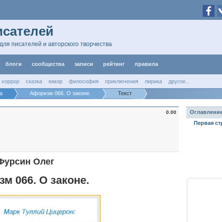
исателей
для писателей и авторского творчества
блоги
сообщества
записи
рейтинг
правила
хоррор
сказка
юмор
философия
приключения
лирика
другое...
а
Афоризм 066. О законе.
Текст
Оглавлени
0.00
Первая ст
Фурсин Олег
м 066. О законе.