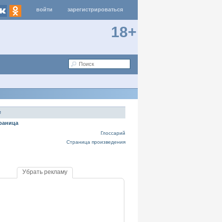
войти
зарегистрироваться
18+
е
раница
Глоссарий
Страница произведения
Убрать рекламу