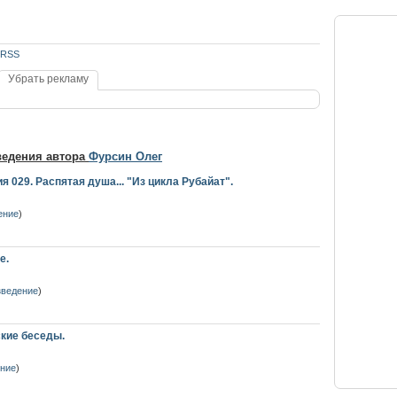
RSS
Убрать рекламу
ведения автора
Фурсин Олег
 029. Распятая душа... "Из цикла Рубайат".
ение
)
е.
зведение
)
ские беседы.
ение
)