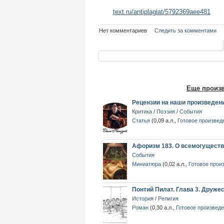
text.ru/antiplagiat/5792369aee481
Нет комментариев
Следить за комментами
Еще произ
Рецензии на наши произведения
Критика
/
Поэзия
/
События
Статья
(
0,09 а.л.
,
Готовое произвед
Афоризм 183. О всемогуществ
События
Миниатюра
(
0,02 а.л.
,
Готовое прои
Понтий Пилат. Глава 3. Друже
История
/
Религия
Роман
(
0,30 а.л.
,
Готовое произвед