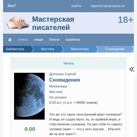
Как?
войти
зарегистрироваться
18+
Мастерская
писателей
книги
люди
блоги
правила
Библиотека
Мистика
Миниатюра
Сновидения
Читать
Дьяченко Сергей
Сновидения
Миниатюра
Мистика
Не указано
0,19 а.л. (1 а.л. = 40000 знаков)
Что же это такое «внутренний мир» человека?
И ведь он существует, ну, по крайней мере, в
собственном сознании. Уж про себя-то самого
0.00
человек знает — что у него внутри… Или всё
же не всё знает?..