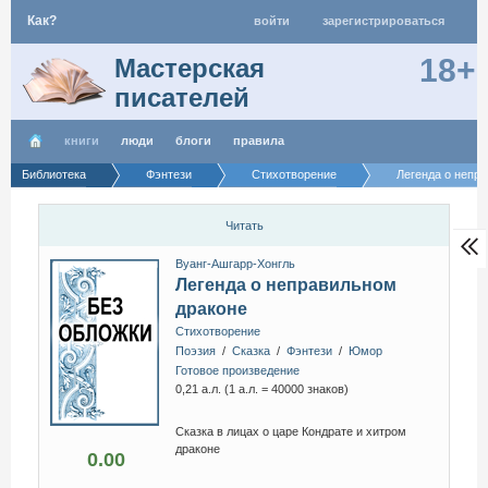
Как?
войти
зарегистрироваться
18+
Мастерская
писателей
книги
люди
блоги
правила
Библиотека
Фэнтези
Стихотворение
Легенда о непр
Читать
Вуанг-Ашгарр-Хонгль
Легенда о неправильном
драконе
Стихотворение
Поэзия
/
Сказка
/
Фэнтези
/
Юмор
Готовое произведение
0,21 а.л. (1 а.л. = 40000 знаков)
Сказка в лицах о царе Кондрате и хитром
драконе
0.00